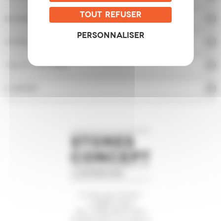
TOUT REFUSER
BANNES SOLAIRES
PERSONNALISER
STORES EXTÉRIEURS
VOLETS SOLAIRES
CARPORT
5, Rue de l’Avenir
L-3895 Foetz
Tél.
(+352) 26 57 64-1
info@stores-concept.lu