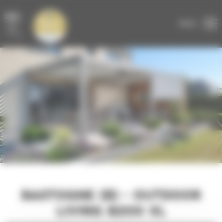
Panneau de gestion des cookies
DEVIS GRATUIT
EN LIGNE
MENU
BASTOGNE (B) - OUTDOOR
LIVING B200 XL