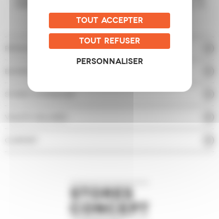
intérieur, profiter de sa terrasse plus longtemps… À
chaque besoin, son produit sur-mesure.
TOUT ACCEPTER
TOUT REFUSER
PERGOLAS BIOCLIMATIQUES
PERSONNALISER
BANNES SOLAIRES
STORES EXTÉRIEURS
VOLETS SOLAIRES
CARPORT