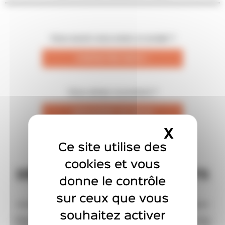
Vous aussi vous avez un projet ?
CONTACTEZ-NOUS !
Vous aimez ce produit ?
DEMANDER UN DEVIS
X
MASQU
Ce site utilise des
cookies et vous
DÉCOUVREZ NOS PRODUITS
donne le contrôle
SUR-MESURE
sur ceux que vous
souhaitez activer
Filtrer la lumière, préserver son intimité, habiller son