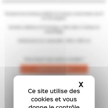
Pergola biocimatique B200 Xl à lames motorisées de 21
cm de largeur.
Screens latéraux et frontaux, leds dans 3 lames et
chauffage.
Dimensions (Lx avancée) : 450 x 400 cm
Vous aussi vous avez un projet ?
CONTACTEZ-NOUS !
X
MASQU
Vous aimez ce produit ?
Ce site utilise des
DEMANDER UN DEVIS
cookies et vous
donne le contrôle