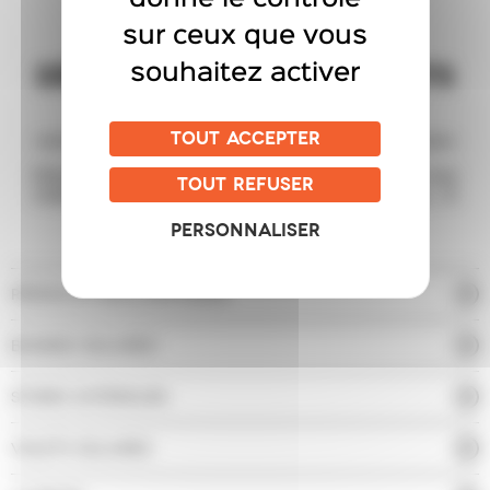
sur ceux que vous
souhaitez activer
DÉCOUVREZ NOS PRODUITS
SUR-MESURE
TOUT ACCEPTER
Filtrer la lumière, préserver son intimité, habiller son
TOUT REFUSER
intérieur, profiter de sa terrasse plus longtemps… À
chaque besoin, son produit sur-mesure.
PERSONNALISER
PERGOLAS BIOCLIMATIQUES
BANNES SOLAIRES
STORES EXTÉRIEURS
VOLETS SOLAIRES