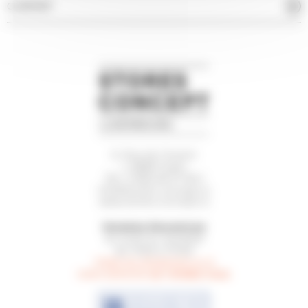
CARPORT
5, Rue de l’Avenir
L-3895 Foetz
Tél.
(+352) 26 57 64-1
info@stores-concept.lu
www.stores-concept.lu
Horaires d’ouverture
du lundi au vendredi
de 7h00 à 17h30
Visite du showroom ou à
sur rendez-vous
votre domicile
.
DÉCOUVREZ NOS