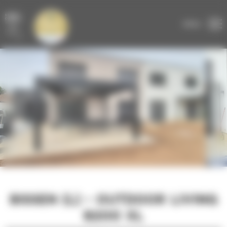
Panneau de gestion des cookies
DEVIS GRATUIT
EN LIGNE
MENU
BISSEN (L) - OUTDOOR LIVING
B200 XL