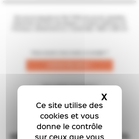
Structure laquée en Ral 7016 structuré, lamelles
blanches de 21cm de largeur, screens latéraux et
frontaux, dimensions (L x avancée) : 595 x 324 cm
Vous aussi vous avez un projet ?
CONTACTEZ-NOUS !
Vous aimez ce produit ?
X
MASQU
DEMANDER UN DEVIS
Ce site utilise des
cookies et vous
donne le contrôle
sur ceux que vous
DÉCOUVREZ NOS PRODUITS