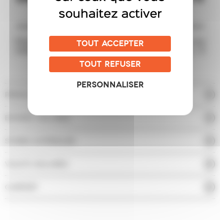
souhaitez activer
SUR-MESURE
Filtrer la lumière, préserver son intimité, habiller son
TOUT ACCEPTER
intérieur, profiter de sa terrasse plus longtemps… À
chaque besoin, son produit sur-mesure.
TOUT REFUSER
PERSONNALISER
PERGOLAS BIOCLIMATIQUES
BANNES SOLAIRES
STORES EXTÉRIEURS
VOLETS SOLAIRES
CARPORT