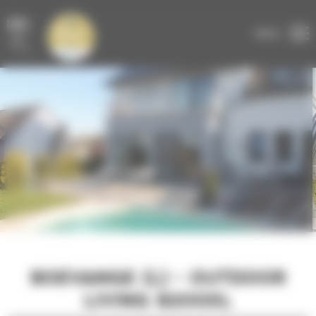
Panneau de gestion des cookies
DEVIS GRATUIT
EN LIGNE
MENU
BOEVANGE (L) - OUTDOOR
LIVING B200XL