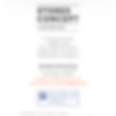
5, Rue de l’Avenir
L-3895 Foetz
Tél.
(+352) 26 57 64-1
info@stores-concept.lu
www.stores-concept.lu
Horaires d’ouverture
du lundi au vendredi
de 7h00 à 17h30
Visite du showroom ou à
sur rendez-vous
votre domicile
.
DÉCOUVREZ NOS
PROMOTIONS SUR
FACEBOOK
webdesign & development: h2a.lu