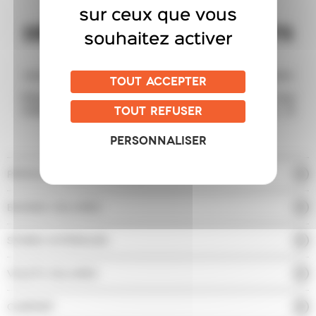
sur ceux que vous
DÉCOUVREZ NOS PRODUITS
souhaitez activer
SUR-MESURE
TOUT ACCEPTER
Filtrer la lumière, préserver son intimité, habiller son
intérieur, profiter de sa terrasse plus longtemps… À
TOUT REFUSER
chaque besoin, son produit sur-mesure.
PERSONNALISER
PERGOLAS BIOCLIMATIQUES
BANNES SOLAIRES
STORES EXTÉRIEURS
VOLETS SOLAIRES
CARPORT