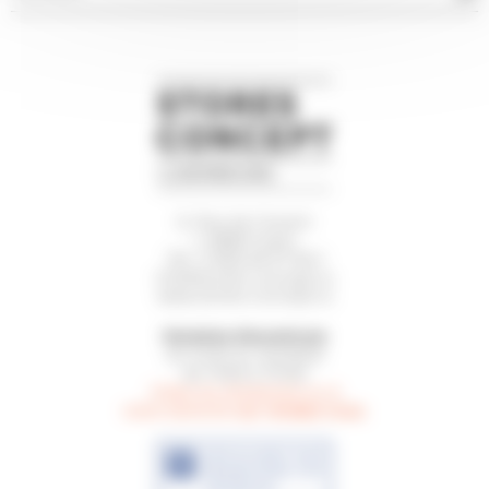
5, Rue de l’Avenir
L-3895 Foetz
Tél.
(+352) 26 57 64-1
info@stores-concept.lu
www.stores-concept.lu
Horaires d’ouverture
du lundi au vendredi
de 7h00 à 17h30
Visite du showroom ou à
sur rendez-vous
votre domicile
.
DÉCOUVREZ NOS
PROMOTIONS SUR
FACEBOOK