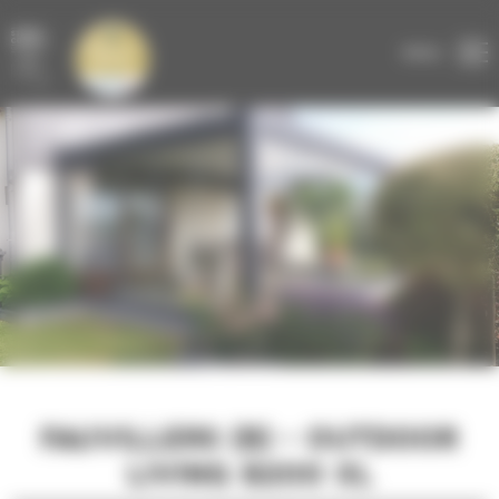
Panneau de gestion des cookies
DEVIS GRATUIT
EN LIGNE
MENU
FAUVILLERS (B) - OUTDOOR
LIVING B200 XL