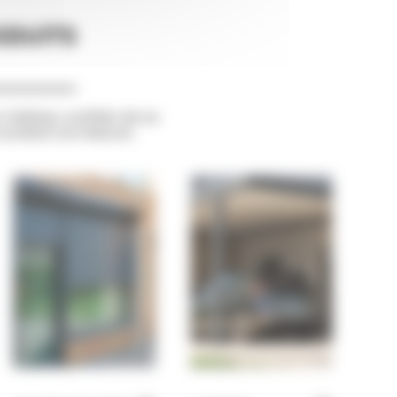
DUITS
 intérieur, profiter de sa
 produit sur-mesure.