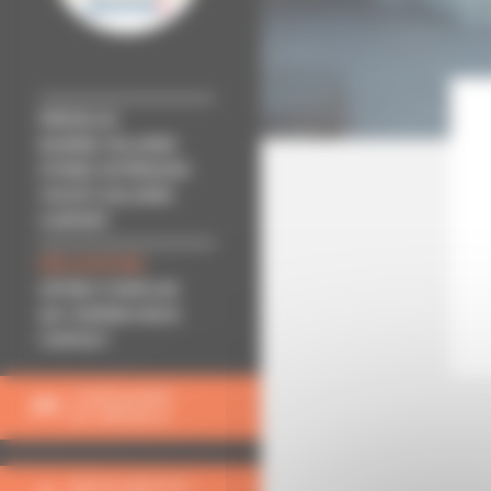
PERGOLAS
BANNES SOLAIRES
STORES EXTÉRIEURS
VOLETS SOLAIRES
CARPORT
RÉALISATIONS
OFFRES D'EMPLOIS
QUI SOMMES-NOUS
CONTACT
CONFIGURER
SA PERGOLA
DEVIS GRATUIT