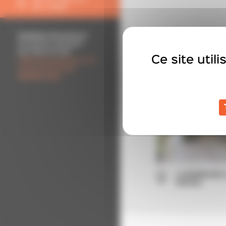
EN LIGNE
Horaires d’ouverture
du lundi au vendredi
de 7h00 à 17h30
Ce site util
Visite du showroom ou à
votre domicile
sur
rendez-vous
.
LUXEMBOURG (
B200XL