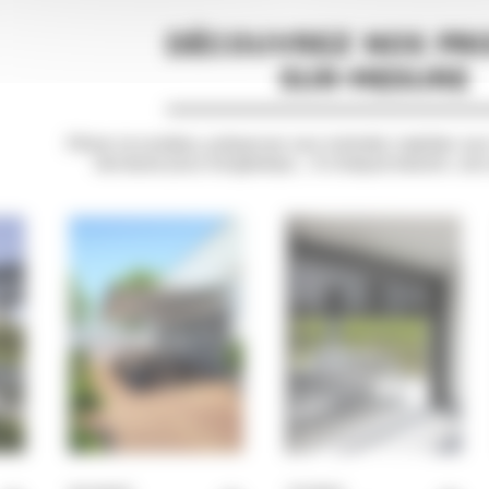
DÉCOUVREZ NOS PRO
SUR-MESURE
Filtrer la lumière, préserver son intimité, habiller son
terrasse plus longtemps… À chaque besoin, son