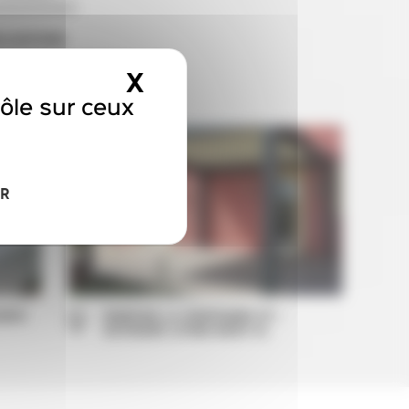
LISATIONS
 bioclimatiques, bannes
X
MASQUER LE BAND
solaires.
rôle sur ceux
ER
B200
MONTOIS LA MONTAGNE (F) -
OUTDOOR LIVING B200 XL