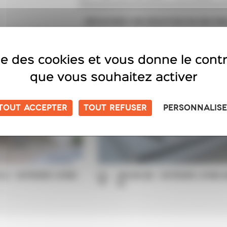
DÉCOUVREZ UNE SÉLECTION DE NOS RÉA
Retrouvez en images nos installations de pergolas
solaires, stores extérieurs et volets 
ise des cookies et vous donne le cont
que vous souhaitez activer
TOUT ACCEPTER
TOUT REFUSER
PERSONNALIS
L) - OUTDOOR LIVING
ARLON (B) - OUTDOOR LIVING 
XL