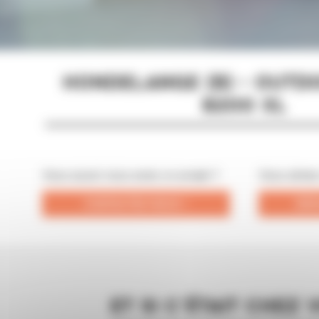
HONDELANGE (B) - OUTD
B200 XL
Vous aussi vous avez un projet ?
Vous aimez
CONTACTEZ-NOUS !
DEM
ET SI C’ÉTAIT CHEZ 