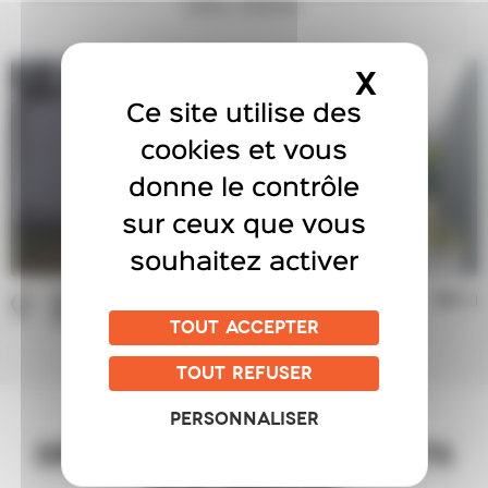
volets solaires.
X
MASQU
Ce site utilise des
cookies et vous
donne le contrôle
sur ceux que vous
souhaitez activer
BERELDANGE (L) - OUTDOOR LIVING
MEY (F
B200
TOUT ACCEPTER
TOUT REFUSER
PERSONNALISER
DÉCOUVREZ NOS PRODUITS